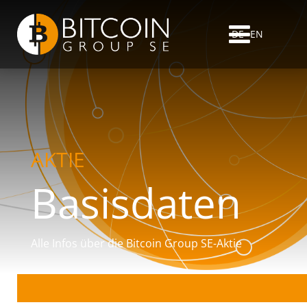
DE
EN
AKTIE
Basisdaten
Alle Infos über die Bitcoin Group SE-Aktie