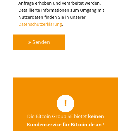
Anfrage erhoben und verarbeitet werden.
Detaillierte Informationen zum Umgang mit
Nutzerdaten finden Sie in unserer
Datenschutzerklärung
.
Senden
Die Bitcoin Group SE bietet
keinen
Hier gelangen Sie direkt zum
Kundenservice für Bitcoin.de an
!
Kontaktformular von bitcoin.de