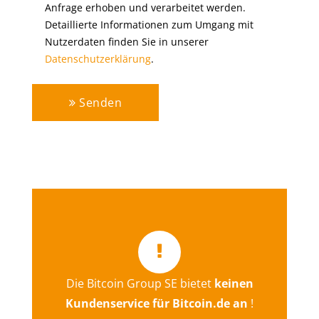
Anfrage erhoben und verarbeitet werden.
Detaillierte Informationen zum Umgang mit
Nutzerdaten finden Sie in unserer
Datenschutzerklärung
.
Senden
Die Bitcoin Group SE bietet
keinen
Hier gelangen Sie direkt zum
Kundenservice für Bitcoin.de an
!
Kontaktformular von bitcoin.de