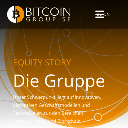
DE
EN
EQUITY STORY
Die Gruppe
Unser Schwerpunkt liegt auf innovativen,
disruptiven Geschäftsmodellen und
Technologien aus den Bereichen
Cryptocurrency und Blockchain.